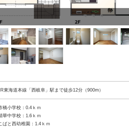
JR東海道本線「西岐阜」駅まで徒歩12分（900m）
市橋小学校：0.4ｋｍ
精華中学校：1.6ｋｍ
こばと西幼稚園：1.4ｋｍ