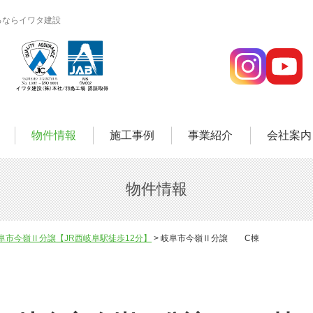
るならイワタ建設
物件情報
施工事例
事業紹介
会社案内
物件情報
阜市今嶺Ⅱ分譲【JR西岐阜駅徒歩12分】
岐阜市今嶺Ⅱ分譲 C棟