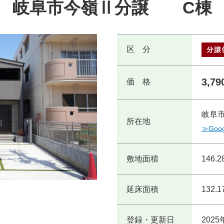
岐阜市今嶺Ⅱ分譲 C棟
区 分
3,79
価 格
岐阜市
所在地
≫Goo
敷地面積
146.
延床面積
132.
登録・更新日
2025