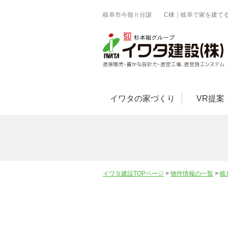
岐阜市今嶺Ⅱ分譲 C棟｜岐阜で家を建て
イワタの家づくり
VR提案
イワタ建設TOPページ
物件情報の一覧
岐