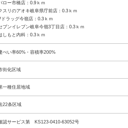
バロー市橋店：0.9ｋｍ
クスリのアオキ岐阜県庁前店：0.3ｋｍ
Vドラッグ今嶺店：0.3ｋｍ
セブンイレブン岐阜今嶺3丁目店：0.3ｋｍ
はしもと内科：0.3ｋｍ
建ぺい率60%・容積率200%
市街化区域
第一種住居地域
法22条区域
確認サービス第 KS123-0410-63052号